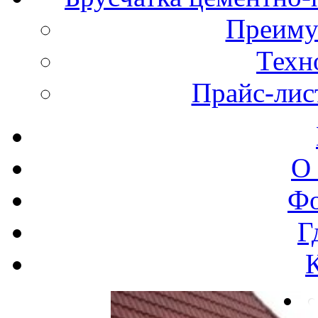
Преиму
Техн
Прайс-лис
О
Фо
Г