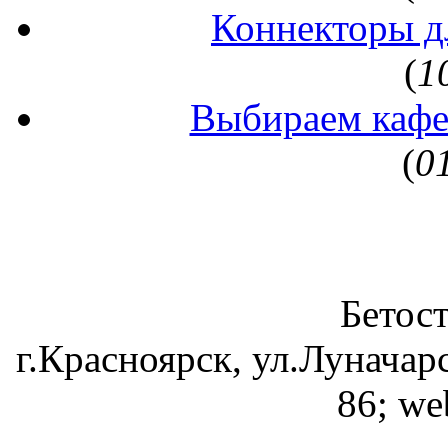
Коннекторы д
(
1
Выбираем кафе
(
0
Бетос
г.Красноярск, ул.Луначарс
86; we