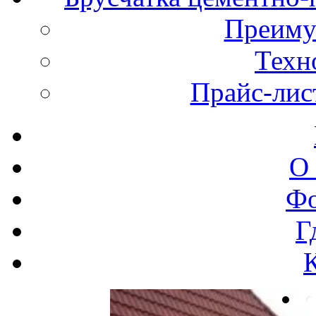
Преиму
Техн
Прайс-лис
О
Фо
Г