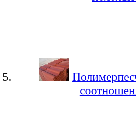
Полимерпесч
соотношени