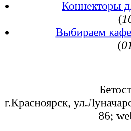
Коннекторы д
(
1
Выбираем кафе
(
0
Бетос
г.Красноярск, ул.Луначарс
86; we