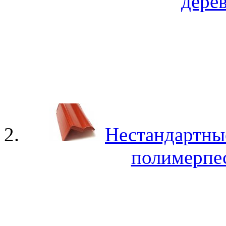
дере
Нестандартны
полимерпе