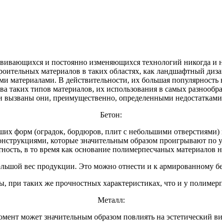
звивающихся и постоянно изменяющихся технологий никогда и ни
оительных материалов в таких областях, как ландшафтный диз
и материалами. В действительности, их большая популярность
ва таких типов материалов, их использования в самых разнообр
 и вызваны они, преимущественно, определенными недостатками
Бетон:
их форм (оградок, бордюров, плит с небольшими отверстиями) 
онструкциями, которые значительным образом проигрывают по у
стность, в то время как основание полимерпесчаных материалов 
льшой вес продукции. Это можно отнести и к армированному бе
, при таких же прочностных характеристиках, что и у полимер
Металл:
момент может значительным образом повлиять на эстетический в