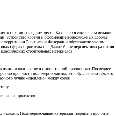
что не стоит на одном месте. Казавшееся еще совсем недавно
айн, устройство кровли и оформление всевозможных дороже
 на территории Российской Федерации обусловлено учетом
азных сферах строительства. Дальнейшие перспективы развития
 классических строительных материалов.
в нужном количестве и с достаточной прочностью. Последнее
ровню прочности полимерпесчаным. Это обусловлено тем, что
намного лучше «сцеплено» между собой.
тону.
песчаных продуктов.
ид изделий. Полимерпесчаные материалы твердые и прочные,