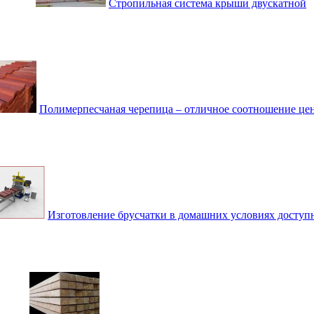
Стропильная система крыши двускатной
Полимерпесчаная черепица – отличное соотношение цен
Изготовление брусчатки в домашних условиях доступ