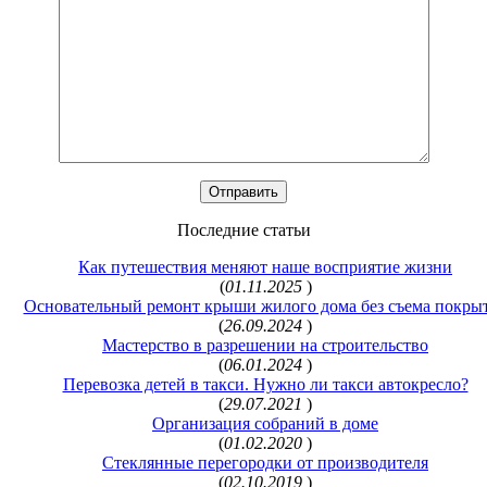
Последние статьи
Как путешествия меняют наше восприятие жизни
(
01.11.2025
)
Основательный ремонт крыши жилого дома без съема покры
(
26.09.2024
)
Мастерство в разрешении на строительство
(
06.01.2024
)
Перевозка детей в такси. Нужно ли такси автокресло?
(
29.07.2021
)
Организация собраний в доме
(
01.02.2020
)
Стеклянные перегородки от производителя
(
02.10.2019
)