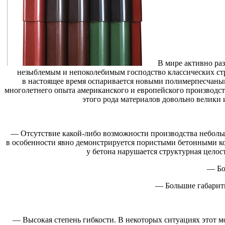
В мире активно ра
незыблемым и непоколебимым господство классических стр
в настоящее время оспаривается новыми полимерпесчаным
многолетнего опыта американского и европейского производст
этого рода материалов довольно велики
— Отсутствие какой-либо возможности производства небольш
в особенности явно демонстрируется пористыми бетонными к
у бетона нарушается структурная цело
— Бо
— Большие габариты
— Высокая степень гибкости. В некоторых ситуациях этот 