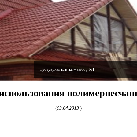
Тротуарная плитка – выбор №1
использования полимерпесчан
(
03.04.2013
)