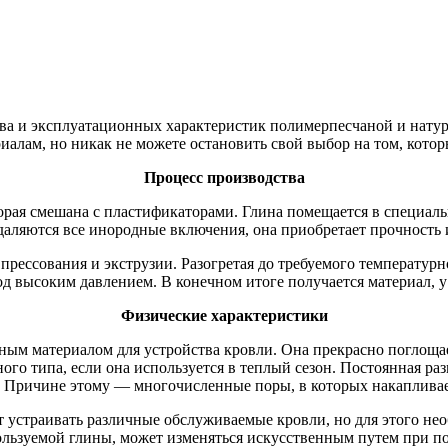
ва и эксплуатационных характеристик полимерпесчаной и нату
алам, но никак не можете остановить свой выбор на том, кото
Процесс производства
торая смешана с пластификаторами. Глина помещается в специал
аляются все инородные включения, она приобретает прочность
рессования и экструзии. Разогретая до требуемого температурн
од высоким давлением. В конечном итоге получается материал, 
Физические характеристики
ным материалом для устройства кровли. Она прекрасно поглощает
ого типа, если она используется в теплый сезон. Постоянная р
 Причине этому — многочисленные поры, в которых накапливае
ет устраивать различные обслуживаемые кровли, но для этого не
пользуемой глины, может изменяться искусственным путем при 