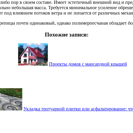
-либо пор в своем составе. Имеет эстетичный внешний вид и пре
ольно небольшая масса. Требуется минимальное усиление обреш
т под влиянием потоков ветра и не лопается от различных меха
епицы почти одинаковый, однако полимерпесчаная обладает боле
Похожие записи:
Проекты домов с мансардной крышей
Укладка тротуарной плитки или асфальтирование: чт