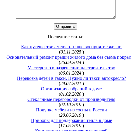
Последние статьи
Как путешествия меняют наше восприятие жизни
(
01.11.2025
)
Основательный ремонт крыши жилого дома без съема покры
(
26.09.2024
)
Мастерство в разрешении на строительство
(
06.01.2024
)
Перевозка детей в такси. Нужно ли такси автокресло?
(
29.07.2021
)
Организация собраний в доме
(
01.02.2020
)
Стеклянные перегородки от производителя
(
02.10.2019
)
Покупка мебели из сосны в России
(
20.06.2019
)
Приборы для поддержания тепла в доме
(
17.05.2019
)
Коннекторы для стеклянных дверей