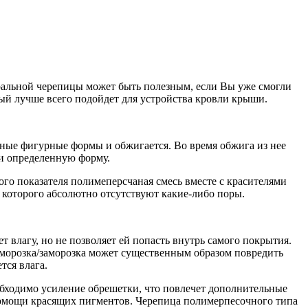
ральной черепицы может быть полезным, если Вы уже смогли
рый лучше всего подойдет для устройства кровли крыши.
ьные фигурные формы и обжигается. Во время обжига из нее
 и определенную форму.
ого показателя полимеперсчаная смесь вместе с красителями
у которого абсолютно отсутствуют какие-либо поры.
 влагу, но не позволяет ей попасть внутрь самого покрытия.
азморозка/заморозка может существенным образом повредить
тся влага.
обходимо усиление обрешетки, что повлечет дополнительные
помощи красящих пигментов. Черепица полимерпесочного типа