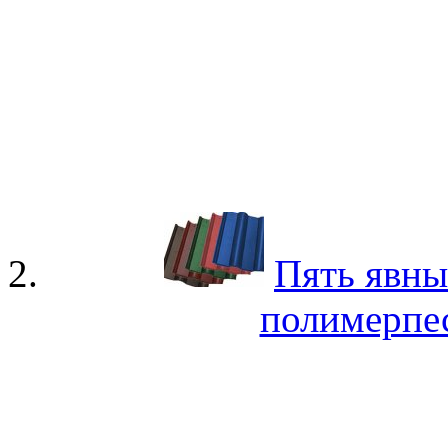
Пять явны
полимерпе