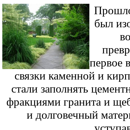
Прошло
был из
в
превр
первое 
связки каменной и кир
стали заполнять цемент
фракциями гранита и щеб
и долговечный матер
уступа