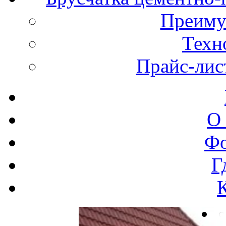
Преиму
Техн
Прайс-лис
О
Фо
Г