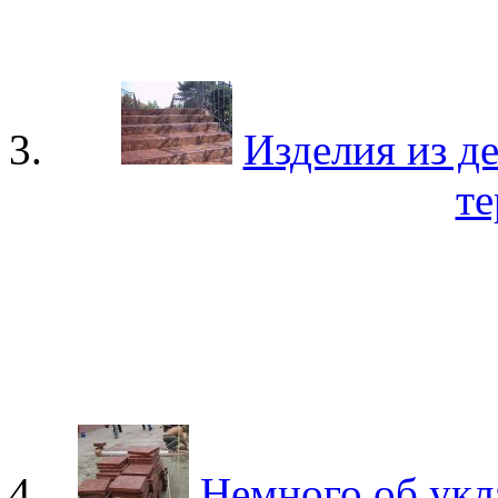
Изделия из д
т
Немного об укл