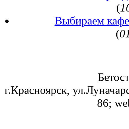
(
1
Выбираем кафе
(
0
Бетос
г.Красноярск, ул.Луначарс
86; we