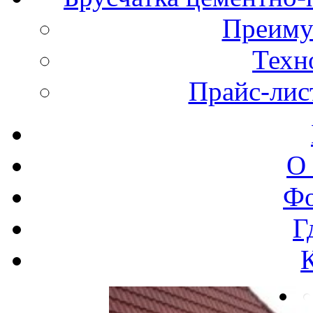
Преиму
Техн
Прайс-лис
О
Фо
Г