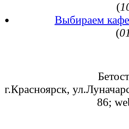
(
1
Выбираем кафе
(
0
Бетос
г.Красноярск, ул.Луначарс
86; we