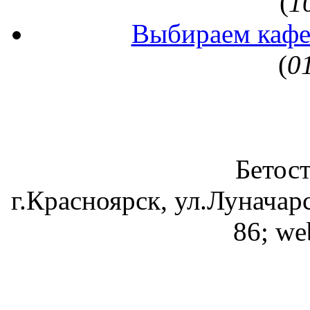
(
1
Выбираем кафе
(
0
Бетос
г.Красноярск, ул.Луначарс
86; we