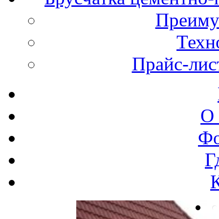
Преиму
Техн
Прайс-лис
О
Фо
Г