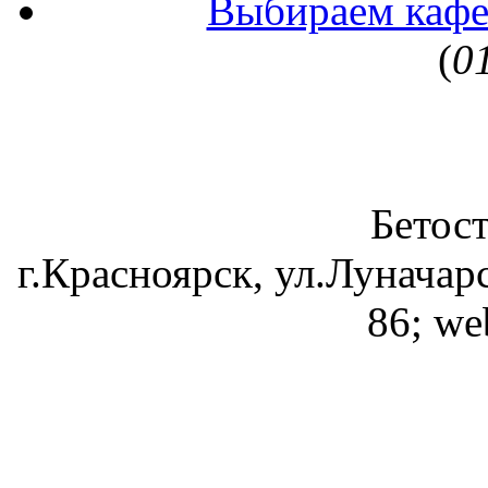
Выбираем кафе
(
0
Бетос
г.Красноярск, ул.Луначарс
86; we