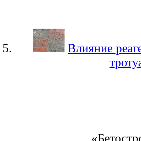
Влияние реаг
троту
«Бетостр