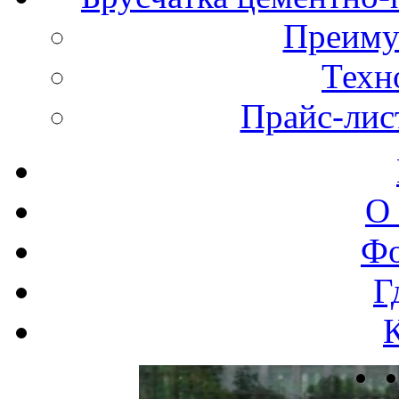
Преиму
Техн
Прайс-лис
О
Фо
Г